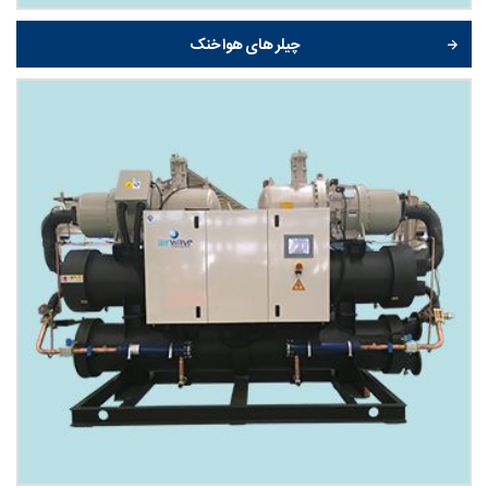
چیلر های هوا خنک