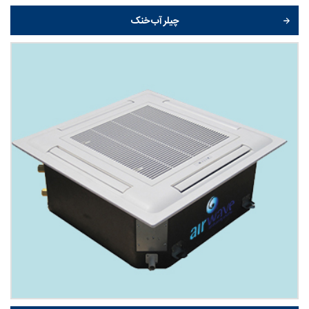
چیلر آب خنک