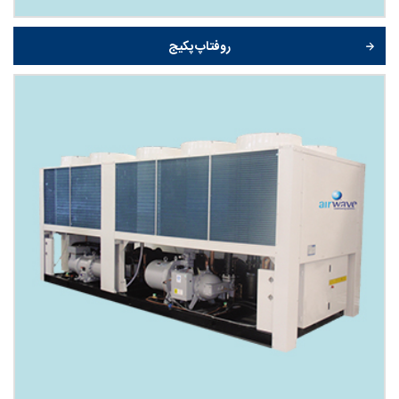
روفتاپ پکیج