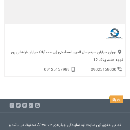
تهران خیابان سیدجمال الدین اسدآبادی (یوسف آباد) خیابان فراهانی پور
کوچه هفتم پلاک 12
09125157989
09025158000
تمامی حقوق این سایت نزد نمایندگی چیلرهای Airwave محفوظ می باشد و