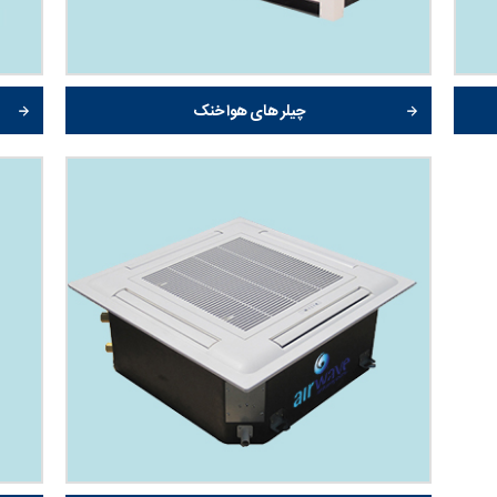
چیلر های هوا خنک