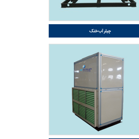
چیلر آب خنک