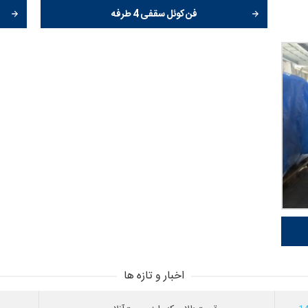
فن کوئل سقفی 4 طرفه
اخبار و تازه ها