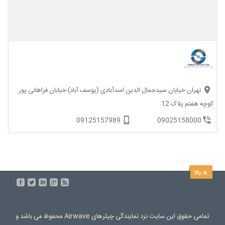
تهران خیابان سیدجمال الدین اسدآبادی (یوسف آباد) خیابان فراهانی پور
کوچه هفتم پلاک 12
09125157989
09025158000
تمامی حقوق این سایت نزد نمایندگی چیلرهای Airwave محفوظ می باشد و