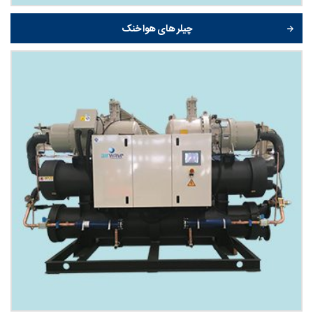
چیلر های هوا خنک