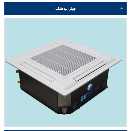
چیلر آب خنک