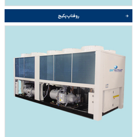
روفتاپ پکیج