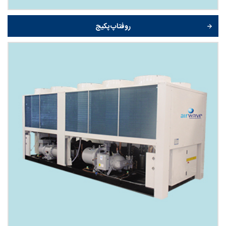
روفتاپ پکیج