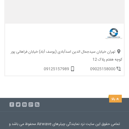
تهران خیابان سیدجمال الدین اسدآبادی (یوسف آباد) خیابان فراهانی پور
کوچه هفتم پلاک 12
09125157989
09025158000
تمامی حقوق این سایت نزد نمایندگی چیلرهای Airwave محفوظ می باشد و