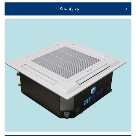
چیلر آب خنک