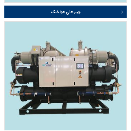
چیلر های هوا خنک