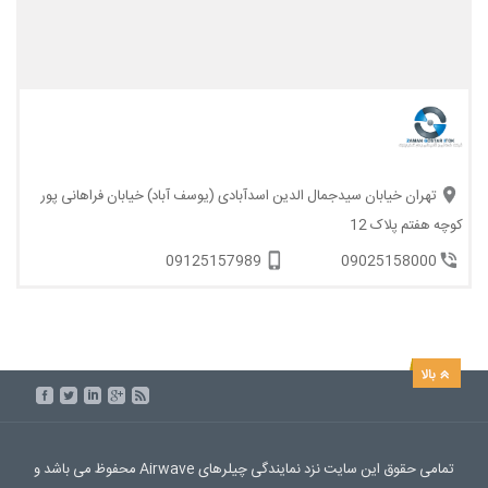
تهران خیابان سیدجمال الدین اسدآبادی (یوسف آباد) خیابان فراهانی پور
کوچه هفتم پلاک 12
09125157989
09025158000
تمامی حقوق این سایت نزد نمایندگی چیلرهای Airwave محفوظ می باشد و