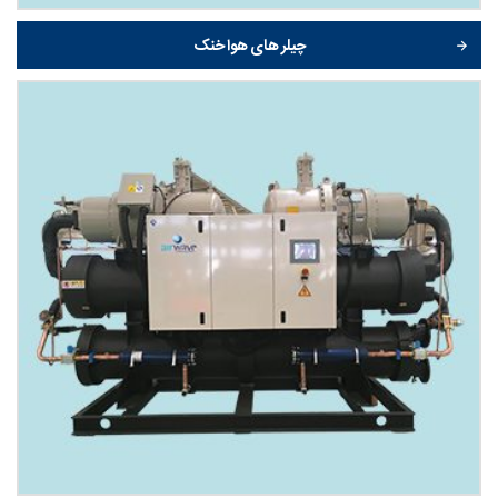
چیلر های هوا خنک