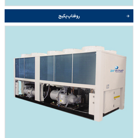
روفتاپ پکیج