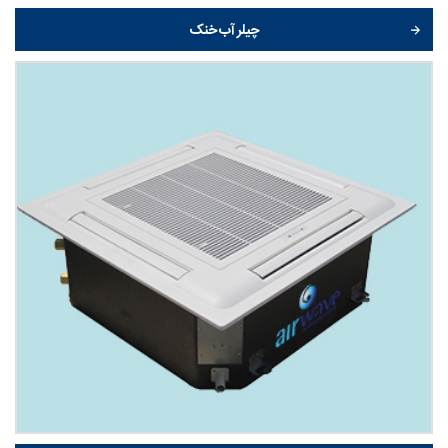
چیلر آب خنک