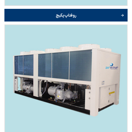
روفتاپ پکیج