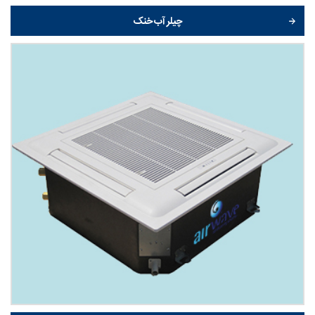
چیلر آب خنک