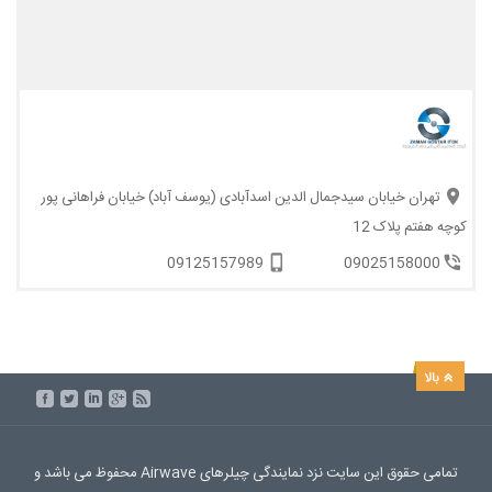
تهران خیابان سیدجمال الدین اسدآبادی (یوسف آباد) خیابان فراهانی پور
کوچه هفتم پلاک 12
09125157989
09025158000
تمامی حقوق این سایت نزد نمایندگی چیلرهای Airwave محفوظ می باشد و