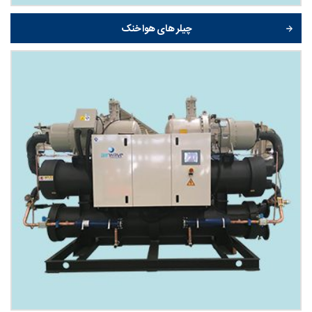
چیلر های هوا خنک