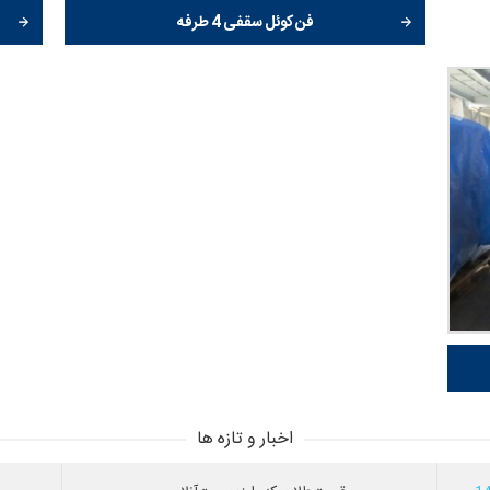
فن کوئل سقفی 4 طرفه
اخبار و تازه ها