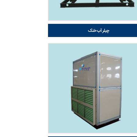
چیلر آب خنک