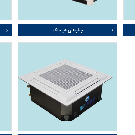
چیلر های هوا خنک