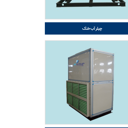
چیلر آب خنک