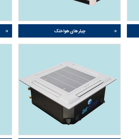
چیلر های هوا خنک