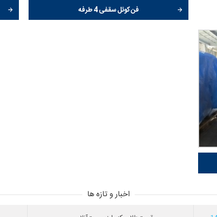
فن کوئل سقفی 4 طرفه
اخبار و تازه ها