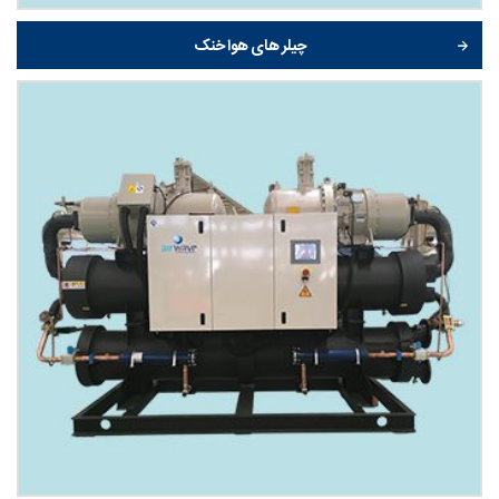
چیلر های هوا خنک