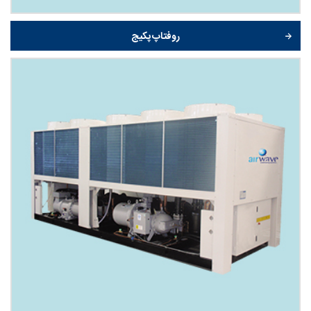
روفتاپ پکیج