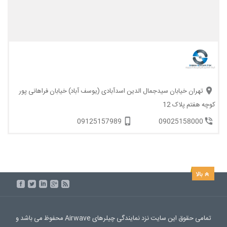
تهران خیابان سیدجمال الدین اسدآبادی (یوسف آباد) خیابان فراهانی پور
کوچه هفتم پلاک 12
09125157989
09025158000
تمامی حقوق این سایت نزد نمایندگی چیلرهای Airwave محفوظ می باشد و