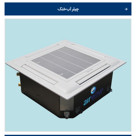
چیلر آب خنک