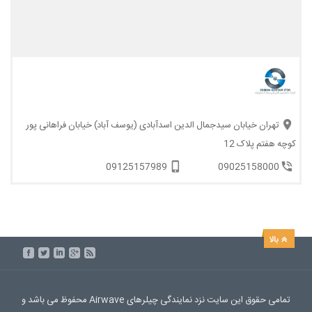
تهران خیابان سیدجمال الدین اسدآبادی (یوسف آباد) خیابان فراهانی پور
کوچه هفتم پلاک 12
09125157989
09025158000
تمامی حقوق این سایت نزد نمایندگی چیلرهای Airwave محفوظ می باشد و