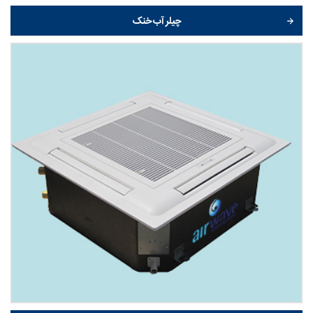
چیلر آب خنک