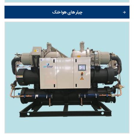
چیلر های هوا خنک