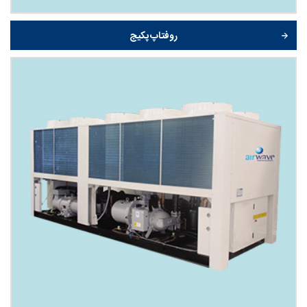
روفتاپ پکیج