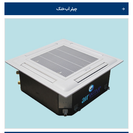
چیلر آب خنک