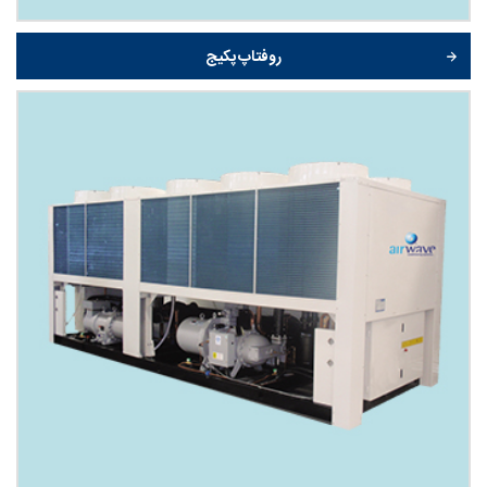
روفتاپ پکیج