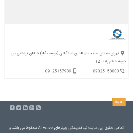
تهران خیابان سیدجمال الدین اسدآبادی (یوسف آباد) خیابان فراهانی پور
کوچه هفتم پلاک 12
09125157989
09025158000
تمامی حقوق این سایت نزد نمایندگی چیلرهای Airwave محفوظ می باشد و