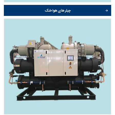
چیلر های هوا خنک