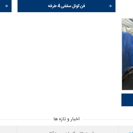
فن کوئل سقفی 4 طرفه
اخبار و تازه ها