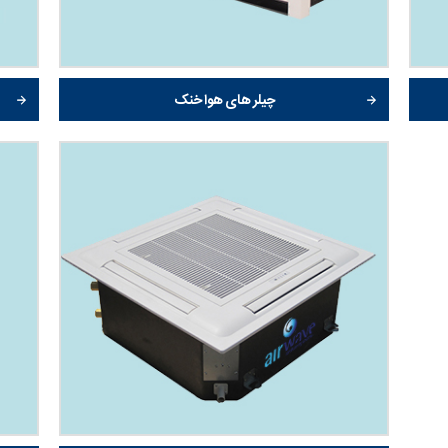
چیلر های هوا خنک