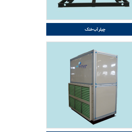
چیلر آب خنک