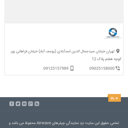
تهران خیابان سیدجمال الدین اسدآبادی (یوسف آباد) خیابان فراهانی پور
کوچه هفتم پلاک 12
09125157989
09025158000
تمامی حقوق این سایت نزد نمایندگی چیلرهای Airwave محفوظ می باشد و