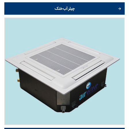
چیلر آب خنک