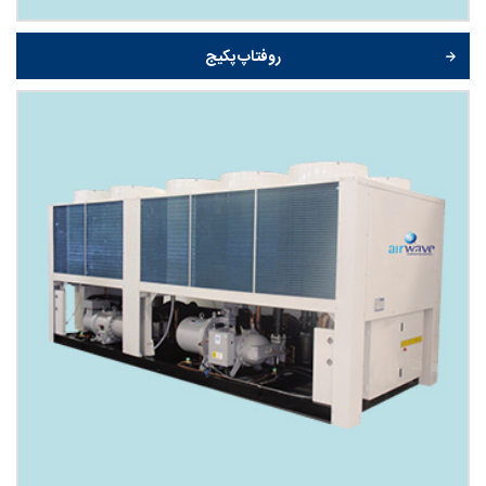
روفتاپ پکیج