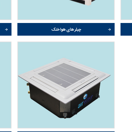
چیلر های هوا خنک