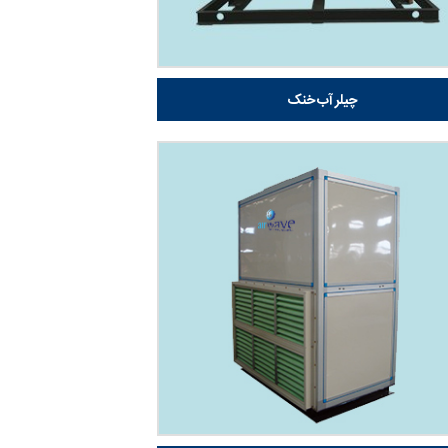
چیلر آب خنک