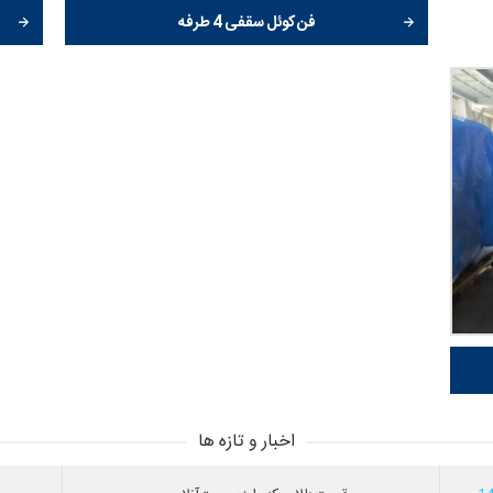
فن کوئل سقفی 4 طرفه
اخبار و تازه ها