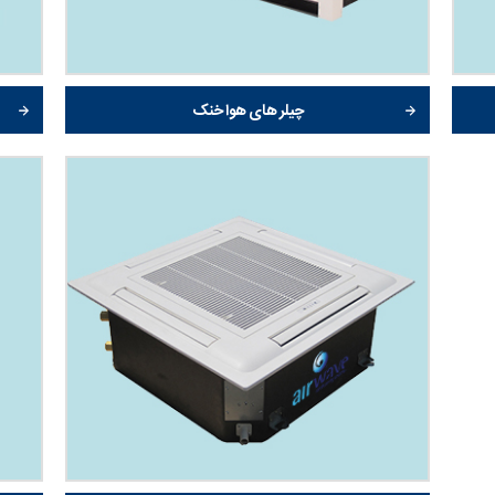
چیلر های هوا خنک