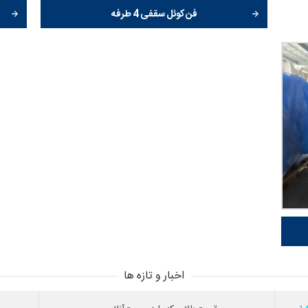
فن کوئل سقفی 4 طرفه
اخبار و تازه ها