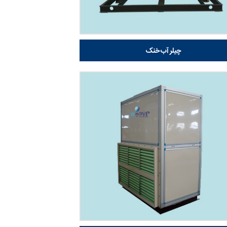
چیلر آب خنک