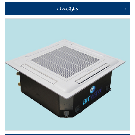
چیلر آب خنک