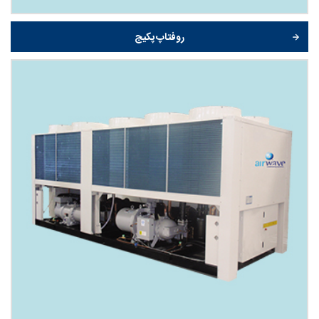
روفتاپ پکیج