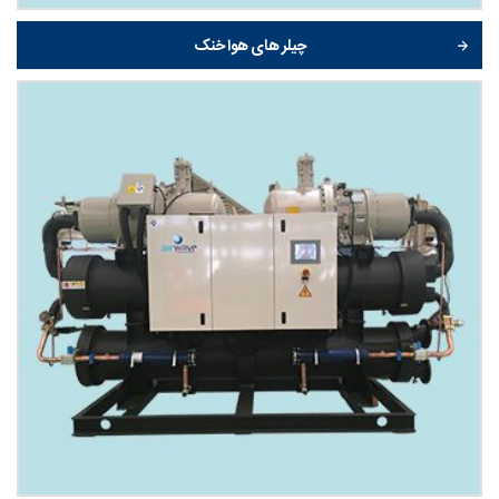
چیلر های هوا خنک