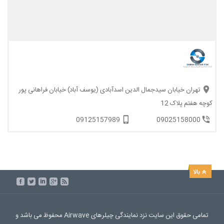
تهران خیابان سیدجمال الدین اسدآبادی (یوسف آباد) خیابان فراهانی پور
کوچه هفتم پلاک 12
09125157989
09025158000
تمامی حقوق این سایت نزد نمایندگی چیلرهای Airwave محفوظ می باشد و