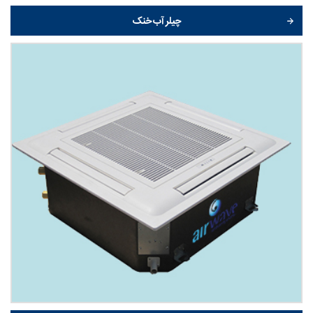
چیلر آب خنک