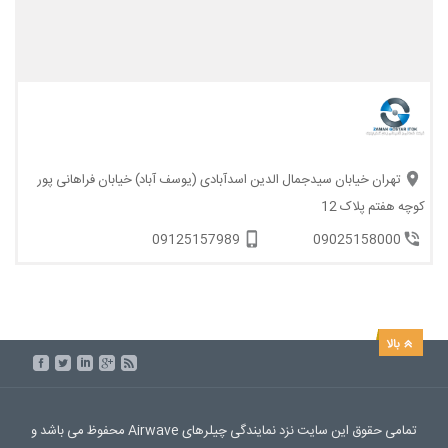
تهران خیابان سیدجمال الدین اسدآبادی (یوسف آباد) خیابان فراهانی پور
کوچه هفتم پلاک 12
09125157989
09025158000
تمامی حقوق این سایت نزد نمایندگی چیلرهای Airwave محفوظ می باشد و