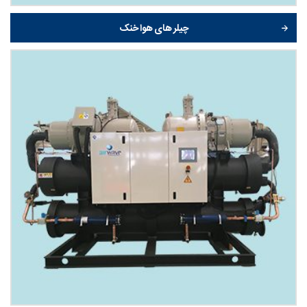
چیلر های هوا خنک