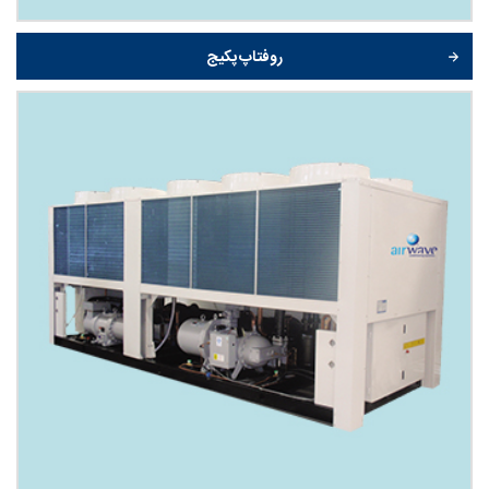
روفتاپ پکیج