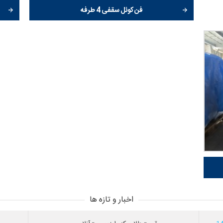
فن کوئل سقفی 4 طرفه
اخبار و تازه ها