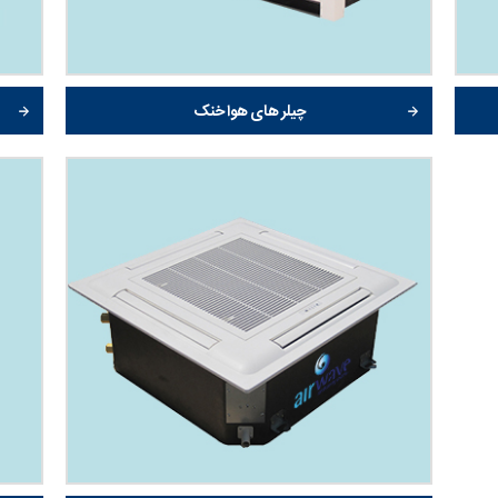
چیلر های هوا خنک