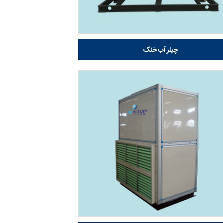
چیلر آب خنک