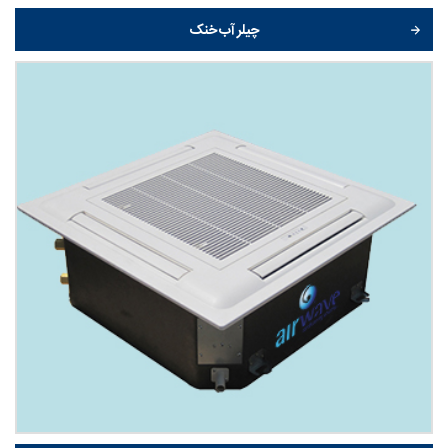
چیلر آب خنک