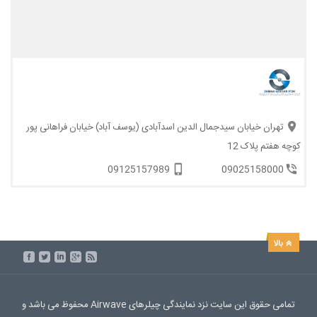
تهران خیابان سیدجمال الدین اسدآبادی (یوسف آباد) خیابان فراهانی پور
کوچه هفتم پلاک 12
09125157989
09025158000
تمامی حقوق این سایت نزد نمایندگی چیلرهای Airwave محفوظ می باشد و