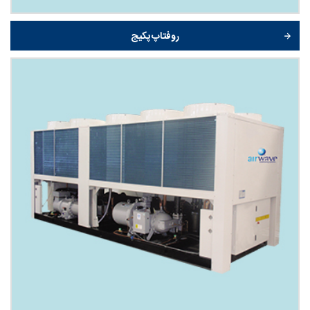
روفتاپ پکیج