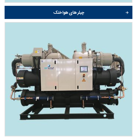
چیلر های هوا خنک