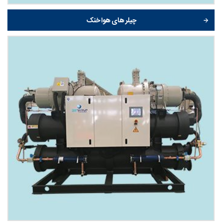
چیلر های هوا خنک