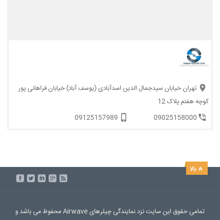
تهران خیابان سیدجمال الدین اسدآبادی (یوسف آباد) خیابان فراهانی پور
کوچه هفتم پلاک 12
09125157989
09025158000
تمامی حقوق این سایت نزد نمایندگی چیلرهای Airwave محفوظ می باشد و