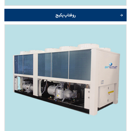
روفتاپ پکیج