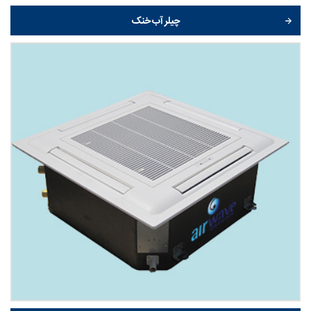
چیلر آب خنک