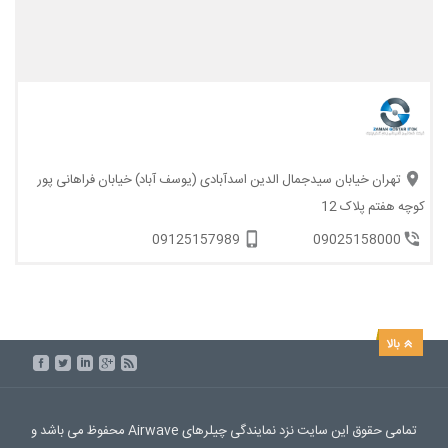
تهران خیابان سیدجمال الدین اسدآبادی (یوسف آباد) خیابان فراهانی پور
کوچه هفتم پلاک 12
09125157989
09025158000
تمامی حقوق این سایت نزد نمایندگی چیلرهای Airwave محفوظ می باشد و