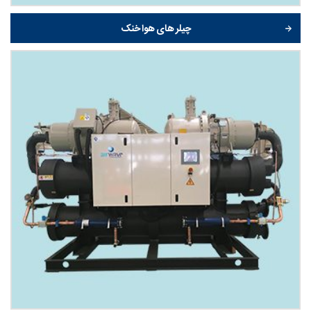
چیلر های هوا خنک