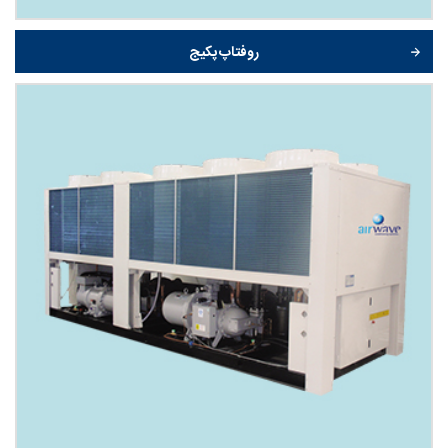
روفتاپ پکیج