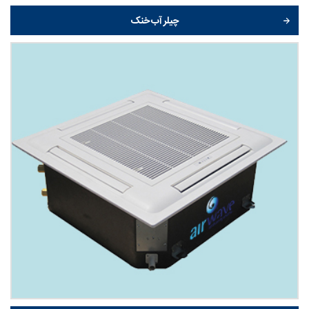
چیلر آب خنک