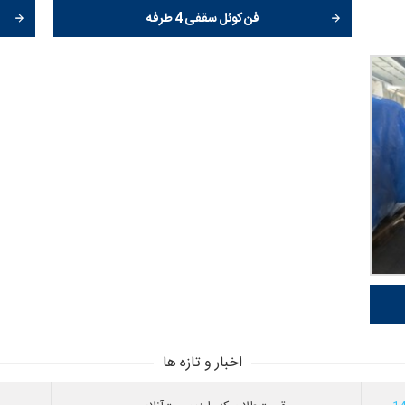
فن کوئل سقفی 4 طرفه
اخبار و تازه ها