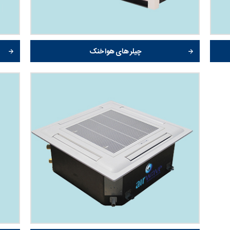
چیلر های هوا خنک