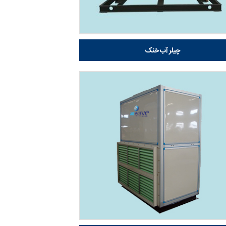
چیلر آب خنک