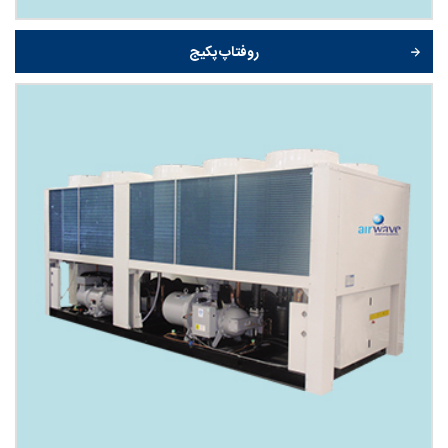
روفتاپ پکیج