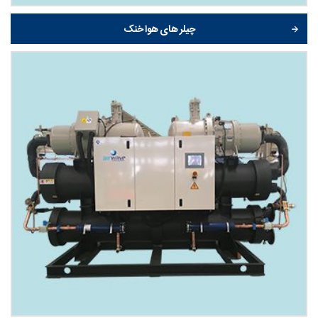
چیلر های هوا خنک