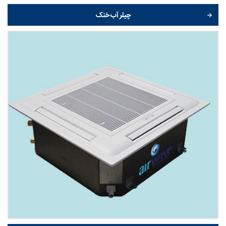
چیلر آب خنک