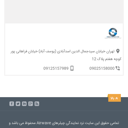
تهران خیابان سیدجمال الدین اسدآبادی (یوسف آباد) خیابان فراهانی پور
کوچه هفتم پلاک 12
09125157989
09025158000
تمامی حقوق این سایت نزد نمایندگی چیلرهای Airwave محفوظ می باشد و