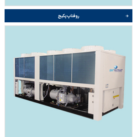
روفتاپ پکیج