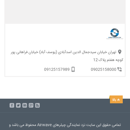
تهران خیابان سیدجمال الدین اسدآبادی (یوسف آباد) خیابان فراهانی پور
کوچه هفتم پلاک 12
09125157989
09025158000
تمامی حقوق این سایت نزد نمایندگی چیلرهای Airwave محفوظ می باشد و