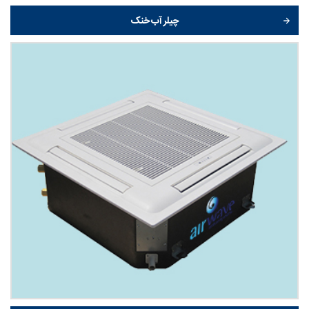
چیلر آب خنک