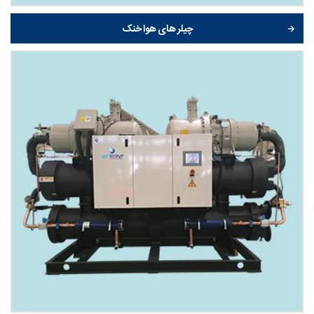
چیلر های هوا خنک