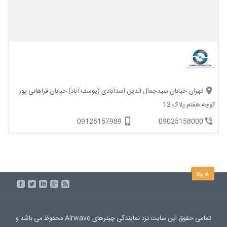
تهران خیابان سیدجمال الدین اسدآبادی (یوسف آباد) خیابان فراهانی پور
کوچه هفتم پلاک 12
09125157989
09025158000
تمامی حقوق این سایت نزد نمایندگی چیلرهای Airwave محفوظ می باشد و