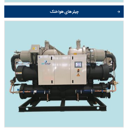
چیلر های هوا خنک