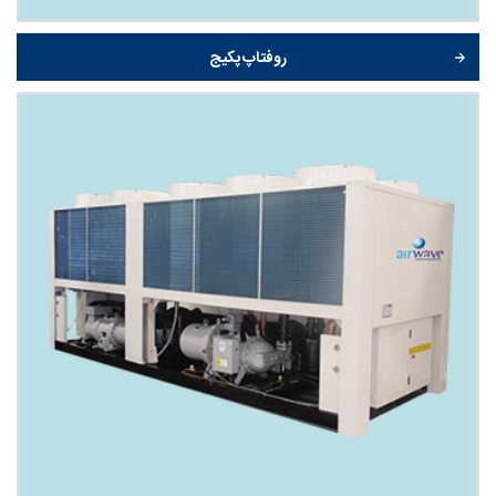
روفتاپ پکیج