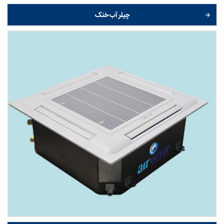
چیلر آب خنک