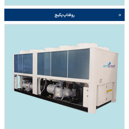
روفتاپ پکیج