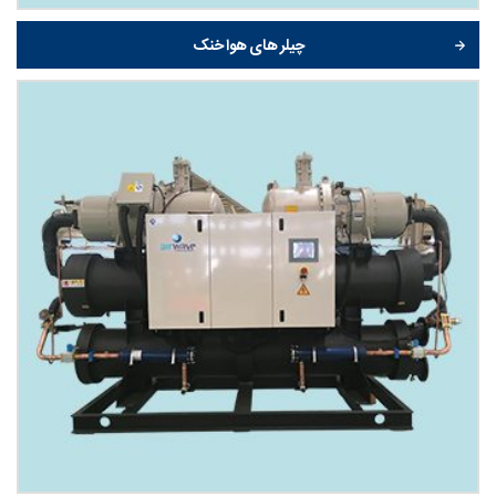
چیلر های هوا خنک