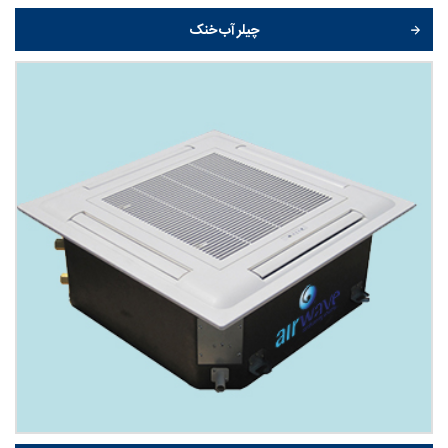
چیلر آب خنک