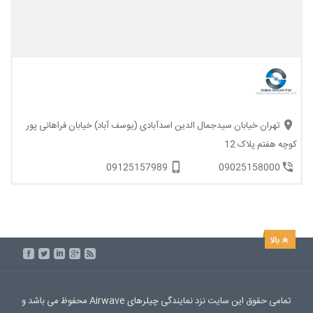
تهران خیابان سیدجمال الدین اسدآبادی (یوسف آباد) خیابان فراهانی پور
کوچه هفتم پلاک 12
09125157989
09025158000
تمامی حقوق این سایت نزد نمایندگی چیلرهای Airwave محفوظ می باشد و