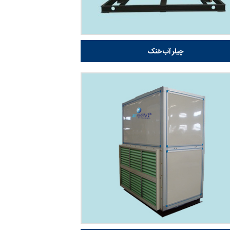
چیلر آب خنک