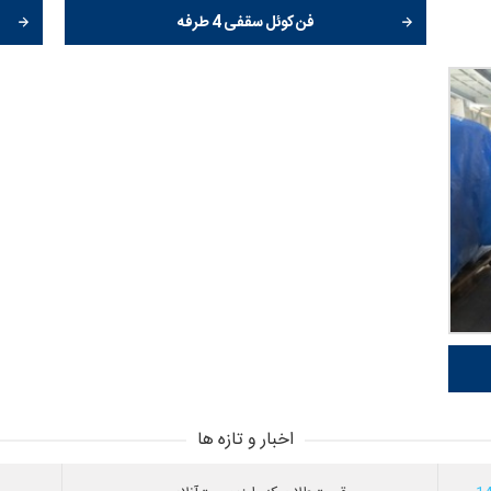
فن کوئل سقفی 4 طرفه
اخبار و تازه ها