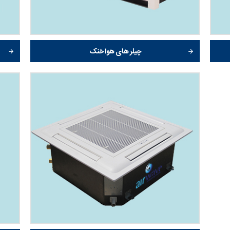
چیلر های هوا خنک