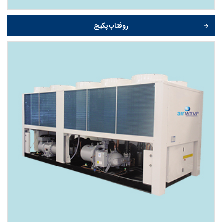
روفتاپ پکیج