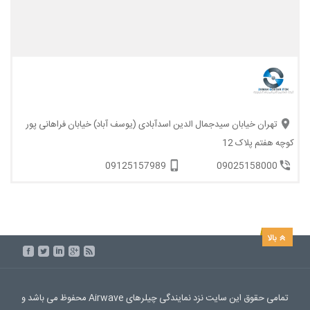
تهران خیابان سیدجمال الدین اسدآبادی (یوسف آباد) خیابان فراهانی پور
کوچه هفتم پلاک 12
09125157989
09025158000
تمامی حقوق این سایت نزد نمایندگی چیلرهای Airwave محفوظ می باشد و