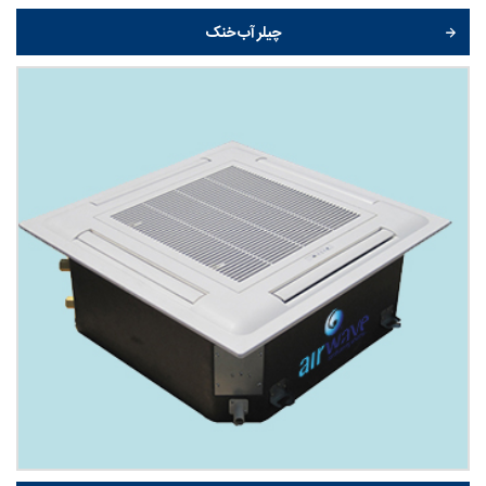
چیلر آب خنک