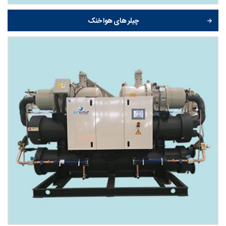
چیلر های هوا خنک