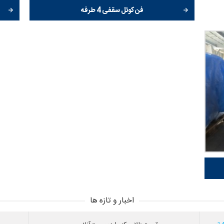
فن کوئل سقفی 4 طرفه
اخبار و تازه ها