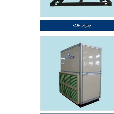
چیلر آب خنک