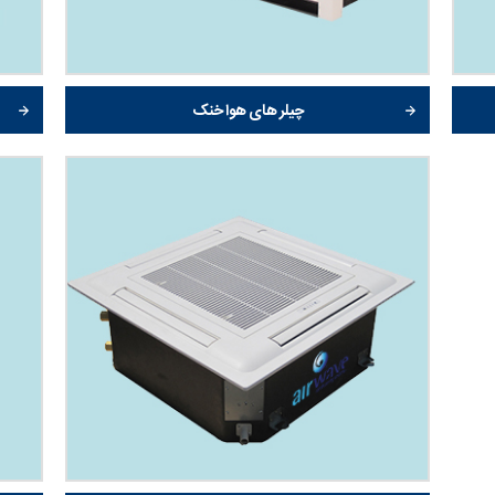
چیلر های هوا خنک