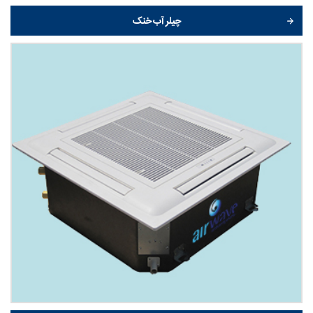
چیلر آب خنک