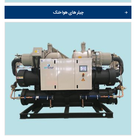
چیلر های هوا خنک