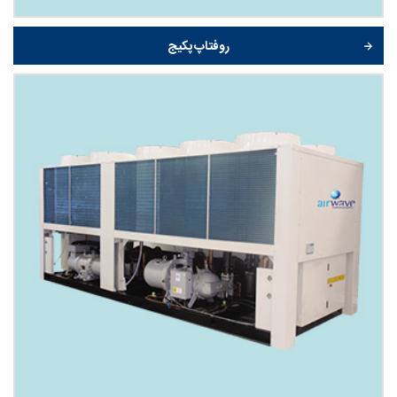
روفتاپ پکیج