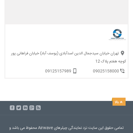
تهران خیابان سیدجمال الدین اسدآبادی (یوسف آباد) خیابان فراهانی پور
کوچه هفتم پلاک 12
09125157989
09025158000
تمامی حقوق این سایت نزد نمایندگی چیلرهای Airwave محفوظ می باشد و