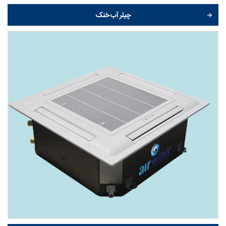
چیلر آب خنک