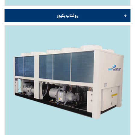
روفتاپ پکیج