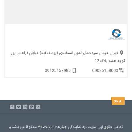
تهران خیابان سیدجمال الدین اسدآبادی (یوسف آباد) خیابان فراهانی پور
کوچه هفتم پلاک 12
09125157989
09025158000
تمامی حقوق این سایت نزد نمایندگی چیلرهای Airwave محفوظ می باشد و