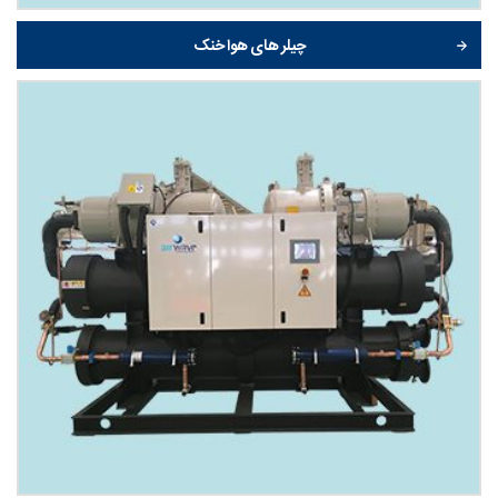
چیلر های هوا خنک