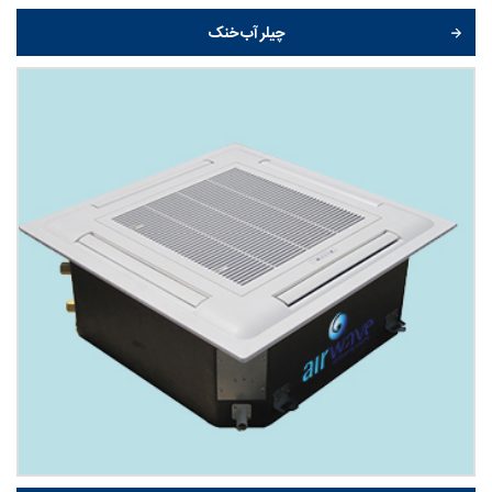
چیلر آب خنک