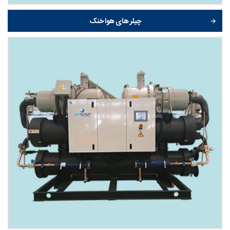
چیلر های هوا خنک