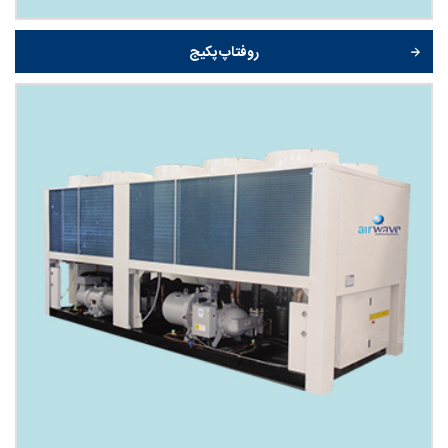
روفتاپ پکیج