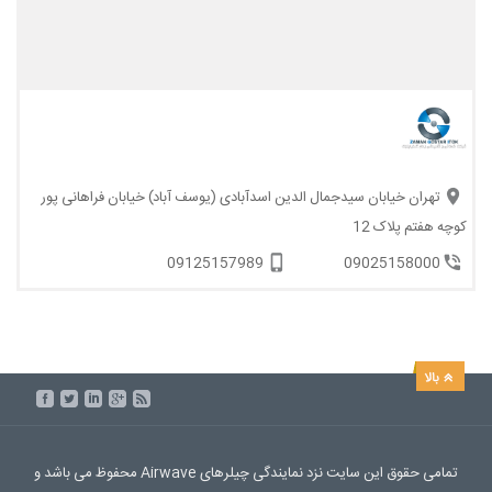
تهران خیابان سیدجمال الدین اسدآبادی (یوسف آباد) خیابان فراهانی پور
کوچه هفتم پلاک 12
09125157989
09025158000
تمامی حقوق این سایت نزد نمایندگی چیلرهای Airwave محفوظ می باشد و