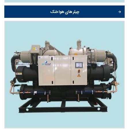
چیلر های هوا خنک