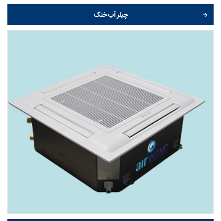
چیلر آب خنک