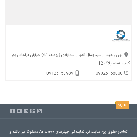
تهران خیابان سیدجمال الدین اسدآبادی (یوسف آباد) خیابان فراهانی پور
کوچه هفتم پلاک 12
09125157989
09025158000
تمامی حقوق این سایت نزد نمایندگی چیلرهای Airwave محفوظ می باشد و