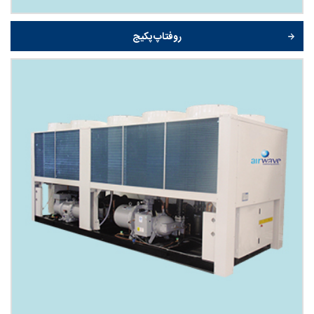
روفتاپ پکیج