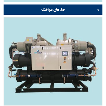
چیلر های هوا خنک