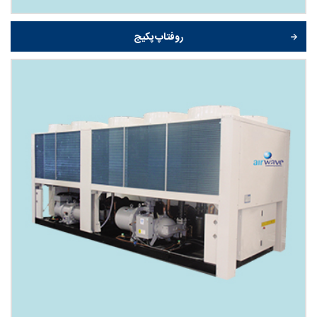
روفتاپ پکیج