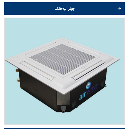
چیلر آب خنک