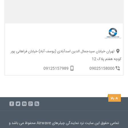
تهران خیابان سیدجمال الدین اسدآبادی (یوسف آباد) خیابان فراهانی پور
کوچه هفتم پلاک 12
09125157989
09025158000
تمامی حقوق این سایت نزد نمایندگی چیلرهای Airwave محفوظ می باشد و