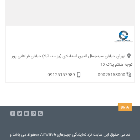
تهران خیابان سیدجمال الدین اسدآبادی (یوسف آباد) خیابان فراهانی پور
کوچه هفتم پلاک 12
09125157989
09025158000
تمامی حقوق این سایت نزد نمایندگی چیلرهای Airwave محفوظ می باشد و