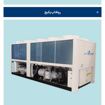
روفتاپ پکیج