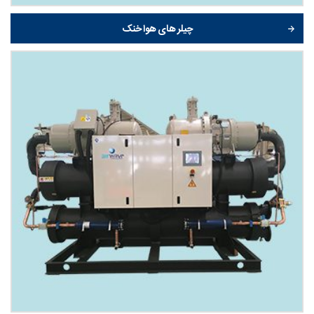
چیلر های هوا خنک