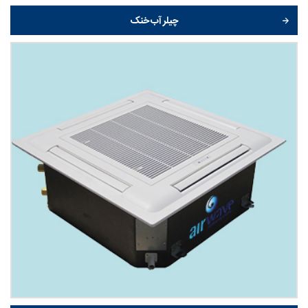
چیلر آب خنک