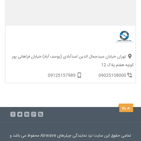
تهران خیابان سیدجمال الدین اسدآبادی (یوسف آباد) خیابان فراهانی پور
کوچه هفتم پلاک 12
09125157989
09025158000
تمامی حقوق این سایت نزد نمایندگی چیلرهای Airwave محفوظ می باشد و