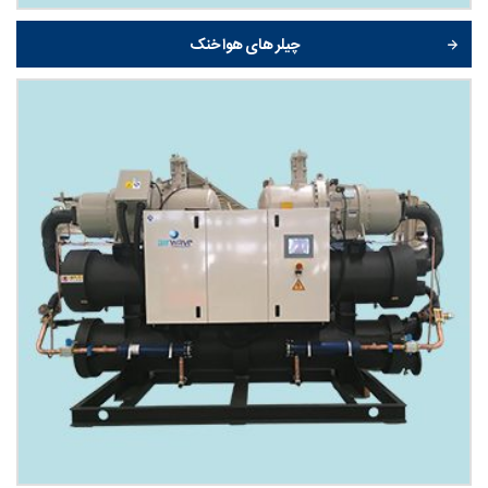
چیلر های هوا خنک