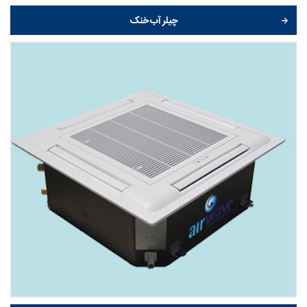
چیلر آب خنک