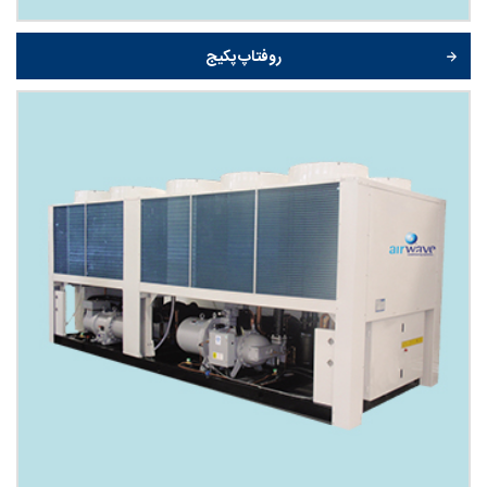
روفتاپ پکیج