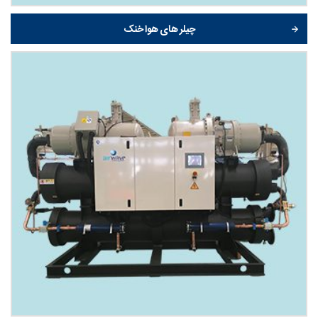
چیلر های هوا خنک