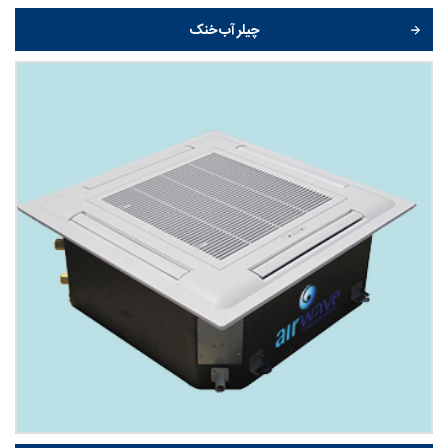
چیلر آب خنک