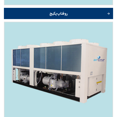
روفتاپ پکیج