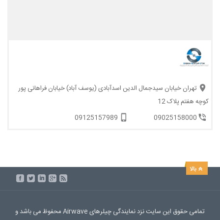
تهران خیابان سیدجمال الدین اسدآبادی (یوسف آباد) خیابان فراهانی پور
کوچه هفتم پلاک 12
09125157989
09025158000
تمامی حقوق این سایت نزد نمایندگی چیلرهای Airwave محفوظ می باشد و