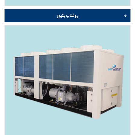
روفتاپ پکیج