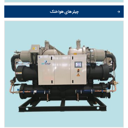
چیلر های هوا خنک