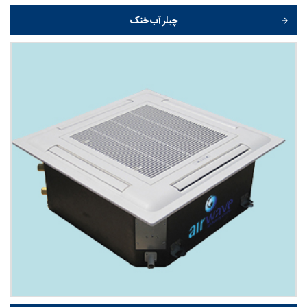
چیلر آب خنک