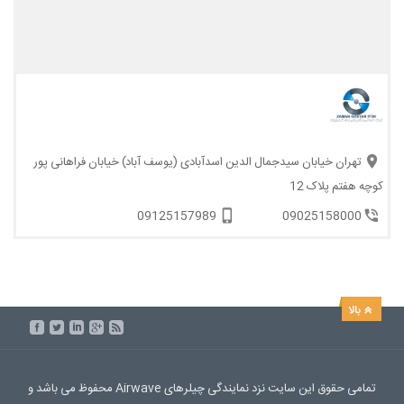
تهران خیابان سیدجمال الدین اسدآبادی (یوسف آباد) خیابان فراهانی پور
کوچه هفتم پلاک 12
09125157989
09025158000
تمامی حقوق این سایت نزد نمایندگی چیلرهای Airwave محفوظ می باشد و