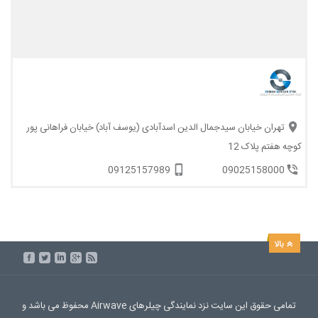
تهران خیابان سیدجمال الدین اسدآبادی (یوسف آباد) خیابان فراهانی پور
کوچه هفتم پلاک 12
09125157989
09025158000
تمامی حقوق این سایت نزد نمایندگی چیلرهای Airwave محفوظ می باشد و