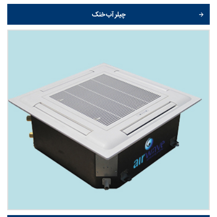
چیلر آب خنک