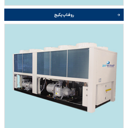
روفتاپ پکیج