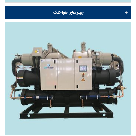
چیلر های هوا خنک