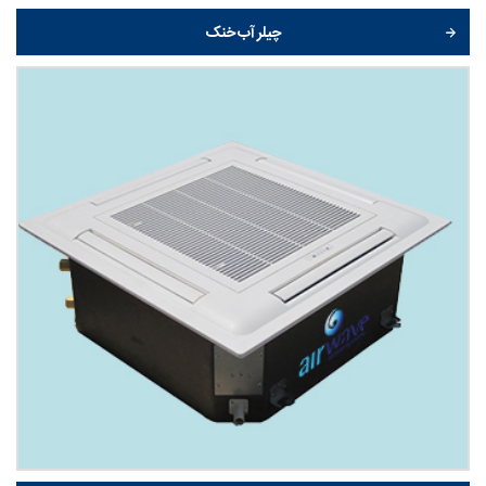
چیلر آب خنک