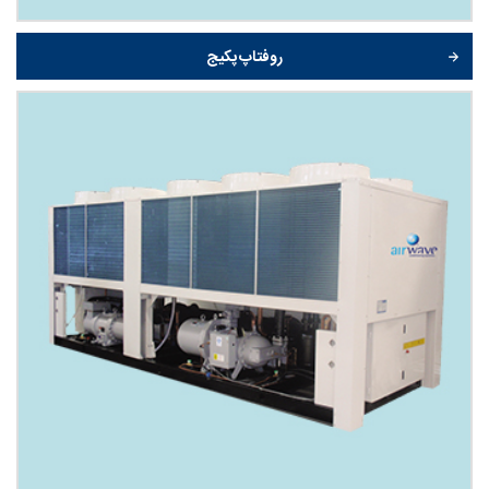
روفتاپ پکیج