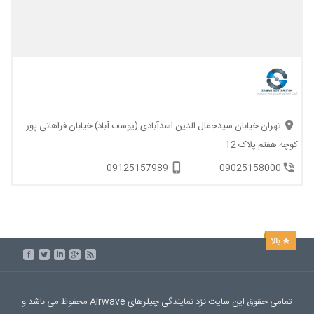
تهران خیابان سیدجمال الدین اسدآبادی (یوسف آباد) خیابان فراهانی پور
کوچه هفتم پلاک 12
09125157989
09025158000
تمامی حقوق این سایت نزد نمایندگی چیلرهای Airwave محفوظ می باشد و