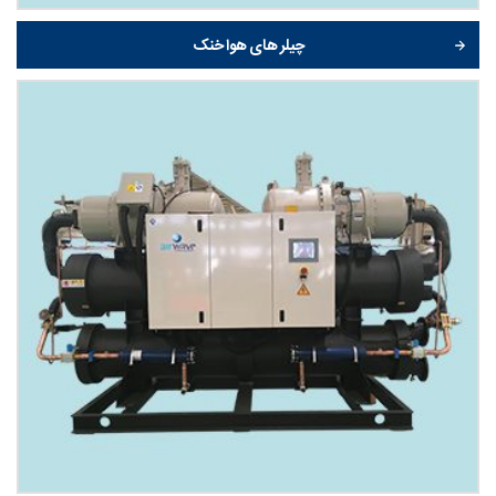
چیلر های هوا خنک