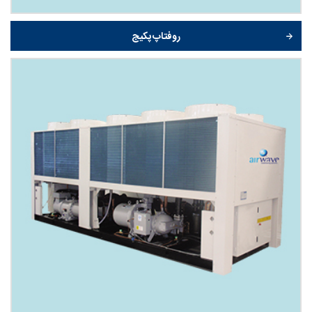
روفتاپ پکیج