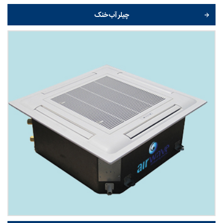
چیلر آب خنک