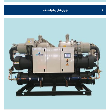
چیلر های هوا خنک