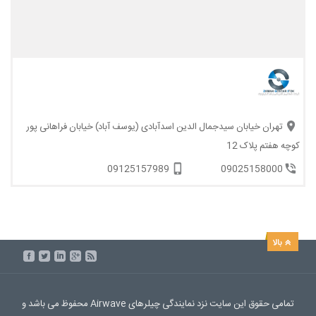
تهران خیابان سیدجمال الدین اسدآبادی (یوسف آباد) خیابان فراهانی پور
کوچه هفتم پلاک 12
09125157989
09025158000
تمامی حقوق این سایت نزد نمایندگی چیلرهای Airwave محفوظ می باشد و