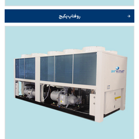
روفتاپ پکیج