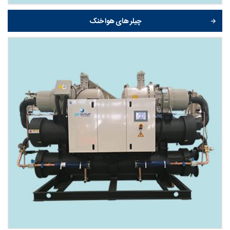
چیلر های هوا خنک