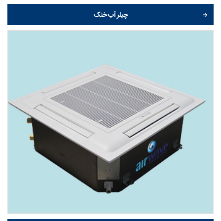
چیلر آب خنک