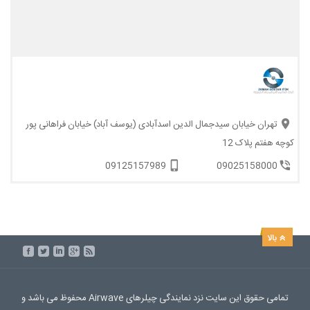
تهران خیابان سیدجمال الدین اسدآبادی (یوسف آباد) خیابان فراهانی پور
کوچه هفتم پلاک 12
09125157989
09025158000
تمامی حقوق این سایت نزد نمایندگی چیلرهای Airwave محفوظ می باشد و