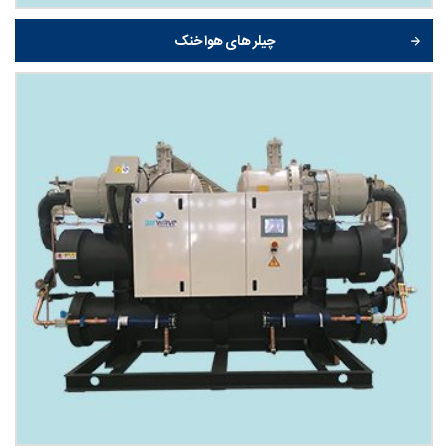
چیلر های هوا خنک