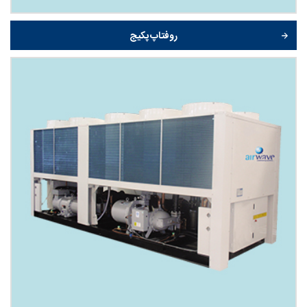
روفتاپ پکیج