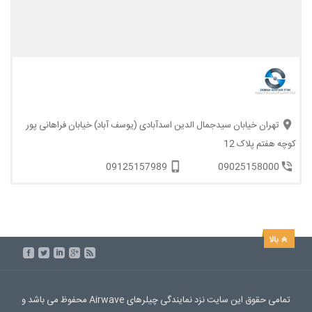
تهران خیابان سیدجمال الدین اسدآبادی (یوسف آباد) خیابان فراهانی پور
کوچه هفتم پلاک 12
09125157989
09025158000
تمامی حقوق این سایت نزد نمایندگی چیلرهای Airwave محفوظ می باشد و