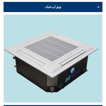
چیلر آب خنک