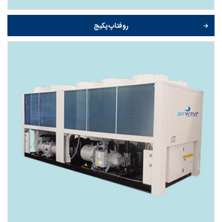
روفتاپ پکیج