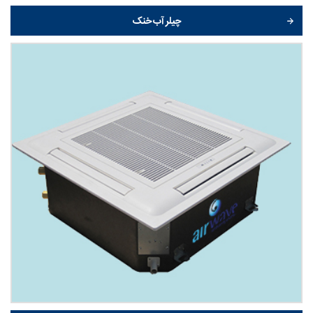
چیلر آب خنک