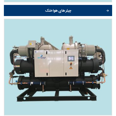
چیلر های هوا خنک