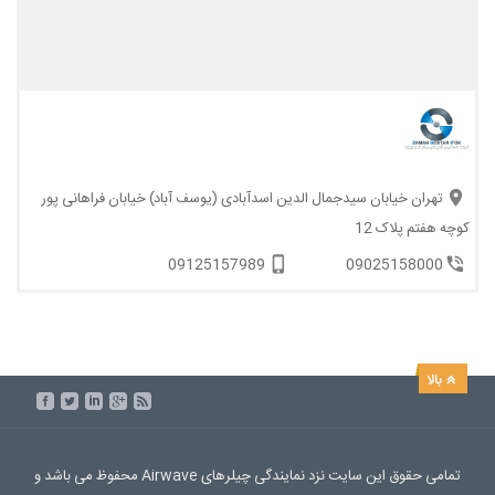
تهران خیابان سیدجمال الدین اسدآبادی (یوسف آباد) خیابان فراهانی پور
کوچه هفتم پلاک 12
09125157989
09025158000
تمامی حقوق این سایت نزد نمایندگی چیلرهای Airwave محفوظ می باشد و