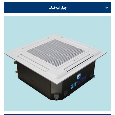
چیلر آب خنک