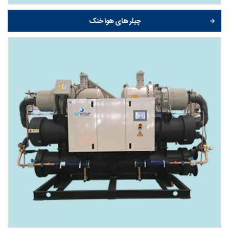
چیلر های هوا خنک