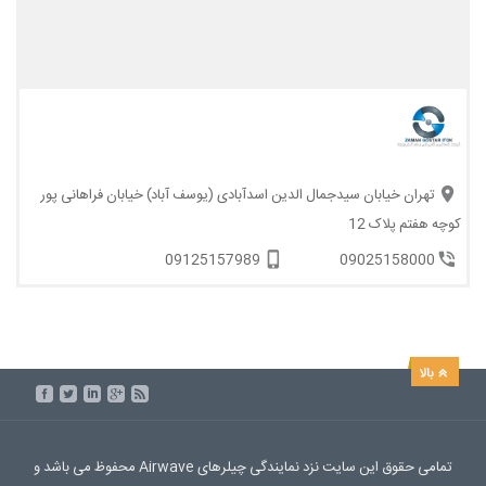
تهران خیابان سیدجمال الدین اسدآبادی (یوسف آباد) خیابان فراهانی پور
کوچه هفتم پلاک 12
09125157989
09025158000
تمامی حقوق این سایت نزد نمایندگی چیلرهای Airwave محفوظ می باشد و