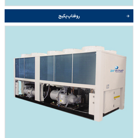
روفتاپ پکیج