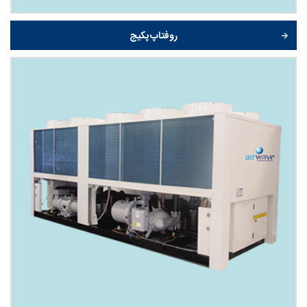
روفتاپ پکیج