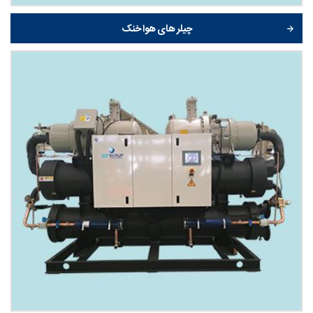
چیلر های هوا خنک