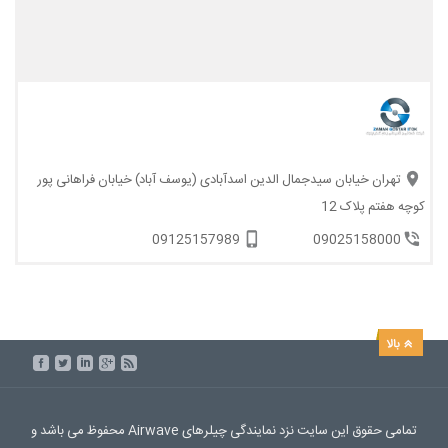
تهران خیابان سیدجمال الدین اسدآبادی (یوسف آباد) خیابان فراهانی پور
کوچه هفتم پلاک 12
09125157989
09025158000
تمامی حقوق این سایت نزد نمایندگی چیلرهای Airwave محفوظ می باشد و