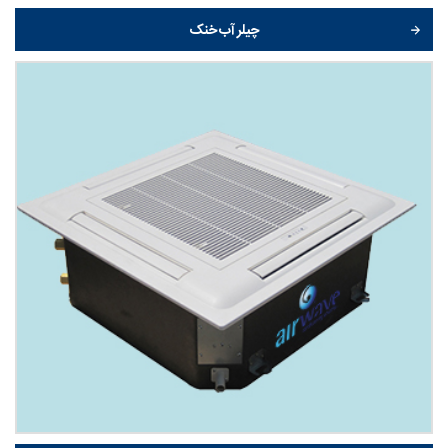
چیلر آب خنک