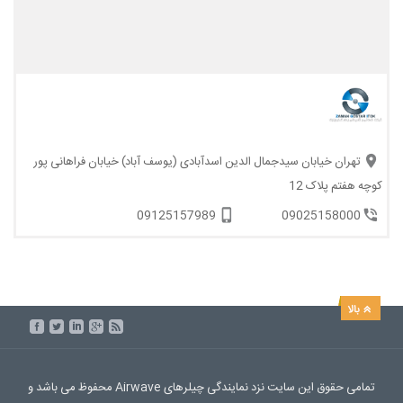
تهران خیابان سیدجمال الدین اسدآبادی (یوسف آباد) خیابان فراهانی پور
کوچه هفتم پلاک 12
09125157989
09025158000
تمامی حقوق این سایت نزد نمایندگی چیلرهای Airwave محفوظ می باشد و