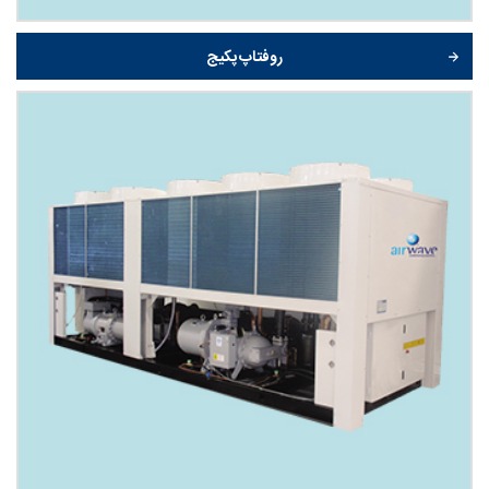
روفتاپ پکیج