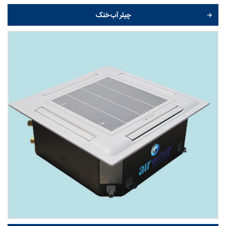
چیلر آب خنک