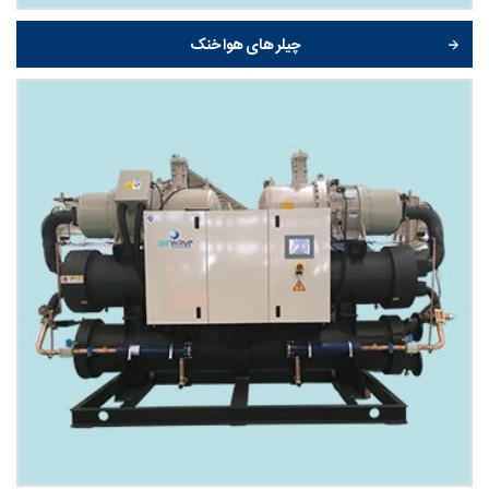
چیلر های هوا خنک