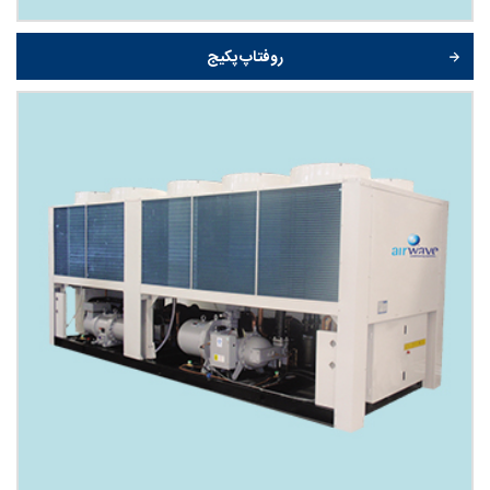
روفتاپ پکیج