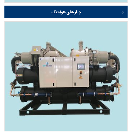
چیلر های هوا خنک