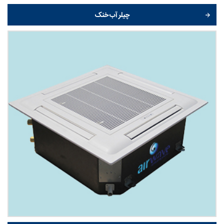
چیلر آب خنک