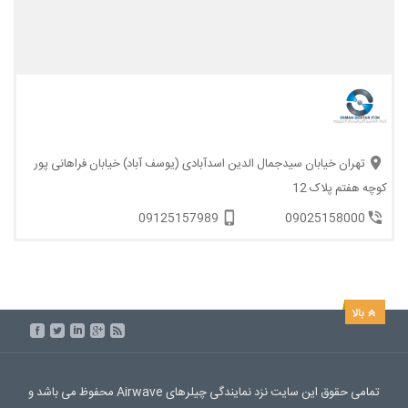
تهران خیابان سیدجمال الدین اسدآبادی (یوسف آباد) خیابان فراهانی پور
کوچه هفتم پلاک 12
09125157989
09025158000
تمامی حقوق این سایت نزد نمایندگی چیلرهای Airwave محفوظ می باشد و