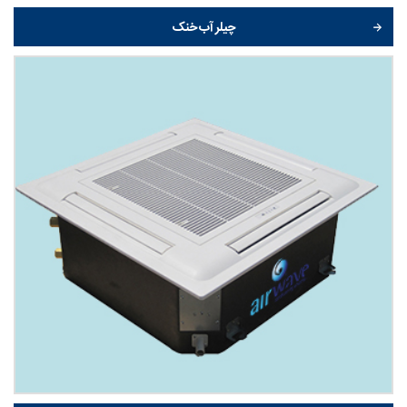
چیلر آب خنک