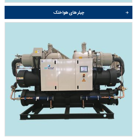
چیلر های هوا خنک