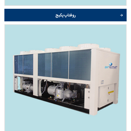
روفتاپ پکیج