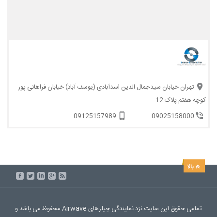
تهران خیابان سیدجمال الدین اسدآبادی (یوسف آباد) خیابان فراهانی پور
کوچه هفتم پلاک 12
09125157989
09025158000
تمامی حقوق این سایت نزد نمایندگی چیلرهای Airwave محفوظ می باشد و