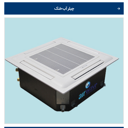
چیلر آب خنک