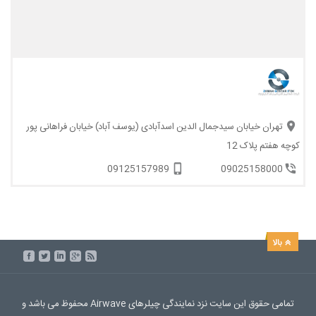
تهران خیابان سیدجمال الدین اسدآبادی (یوسف آباد) خیابان فراهانی پور
کوچه هفتم پلاک 12
09125157989
09025158000
تمامی حقوق این سایت نزد نمایندگی چیلرهای Airwave محفوظ می باشد و