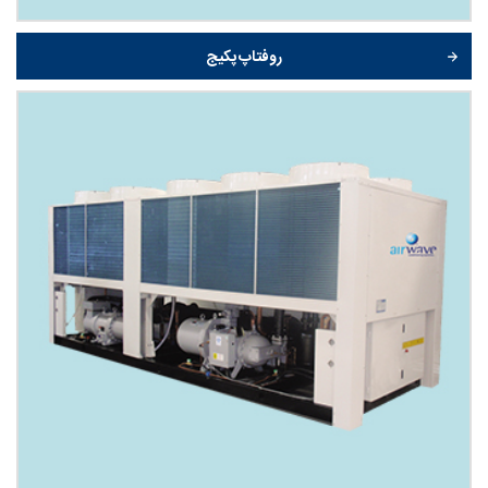
روفتاپ پکیج