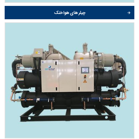
چیلر های هوا خنک